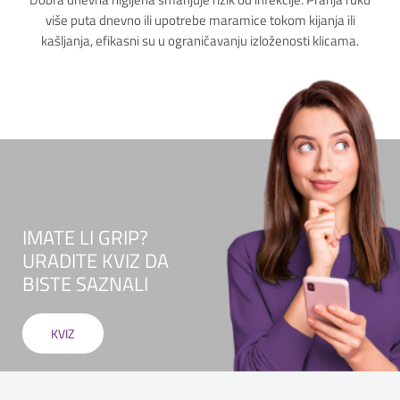
više puta dnevno ili upotrebe maramice tokom kijanja ili
kašljanja, efikasni su u ograničavanju izloženosti klicama.
IMATE LI GRIP?
URADITE KVIZ DA
BISTE SAZNALI
KVIZ