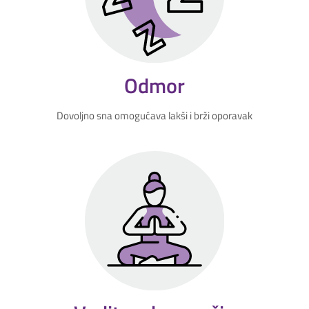
Odmor
Dovoljno sna omogućava lakši i brži oporavak