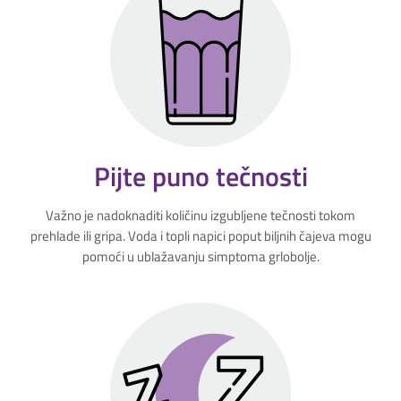
Pijte puno tečnosti
Važno je nadoknaditi količinu izgubljene tečnosti tokom
prehlade ili gripa. Voda i topli napici poput biljnih čajeva mogu
pomoći u ublažavanju simptoma grlobolje.