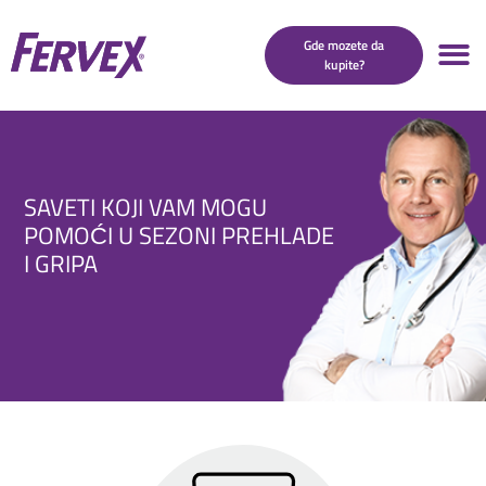
Gde mozete da
kupite?
SAVETI KOJI VAM MOGU
POMOĆI U SEZONI PREHLADE
I GRIPA