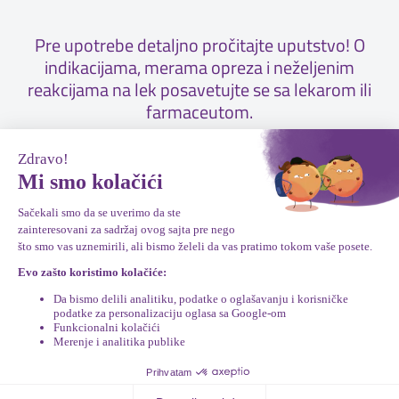
Pre upotrebe detaljno pročitajte uputstvo! O
indikacijama, merama opreza i neželjenim
reakcijama na lek posavetujte se sa lekarom ili
farmaceutom.
Mapa stranice
|
Pravno obaveštenje
©UPSA SAS, Cristalia, 3 rue Joseph Monier, 92500 Rueil-Malmaison, France,
+33(0) 1 71 23 95 00 – 2025