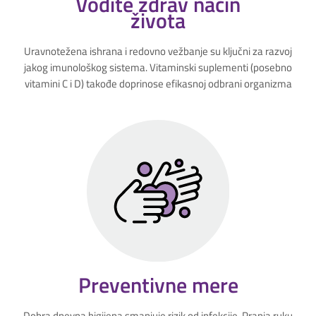
Vodite zdrav način
života
Uravnotežena ishrana i redovno vežbanje su ključni za razvoj
jakog imunološkog sistema. Vitaminski suplementi (posebno
vitamini C i D) takođe doprinose efikasnoj odbrani organizma
Preventivne mere
Dobra dnevna higijena smanjuje rizik od infekcije. Pranja ruku