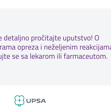
 detaljno pročitajte uputstvo! O
rama opreza i neželjenim reakcijam
ujte se sa lekarom ili farmaceutom.