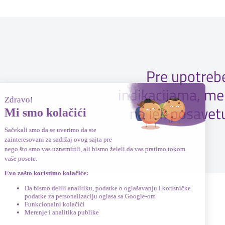
Pre upotrebe
indikacijama, me
na lek posavet